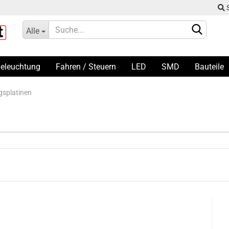
Alle
Sprache auswählen
eleuchtung
Fahren / Steuern
LED
SMD
Bauteile
gsplatinen
Spur N fertig bestückte
Spur N
Platine
Spur TT
Spur TT fertig bestückte
Konto er
Spur H0
Platine
Passwor
Spur H0 fertig bestückte
Platine