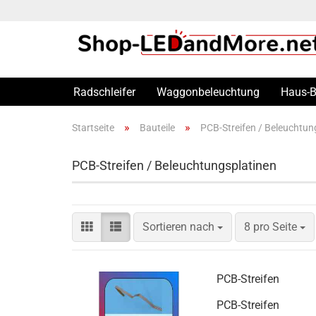
Radschleifer
Waggonbeleuchtung
Haus-B
»
»
Startseite
Bauteile
PCB-Streifen / Beleuchtun
Spur N
PCB-Streifen / Beleuchtungsplatinen
Spur H0
Spur TT
Spur Z
Sortieren nach
8 pro Seite
PCB-Streifen
PCB-Streifen