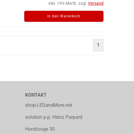
inkl. 19% MwSt. zzgl.
Versand
In den Warenkorb
1
KONTAKT
shop-LEDandMore.net
solution p.p. Heinz Parpard
Horstlooge 30