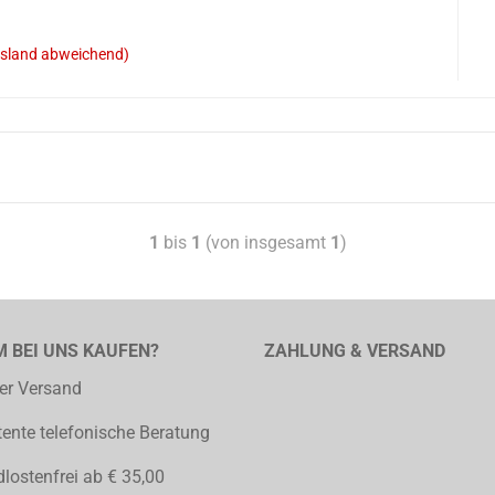
sland abweichend)
1
bis
1
(von insgesamt
1
)
 BEI UNS KAUFEN?
ZAHLUNG & VERSAND
er Versand
nte telefonische Beratung
lostenfrei ab € 35,00