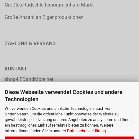
Größtes Radschleifersortiment am Markt
Große Anzahl an Eigenproduktionen
ZAHLUNG & VERSAND
KONTAKT
shop-LEDandMore.net
Diese Webseite verwendet Cookies und andere
solution p.p. Heinz Parpard
Technologien
Horstlooge 30
Wir verwenden Cookies und ähnliche Technologien, auch von
Drittanbietern, um die ordentliche Funktionsweise der Website zu
22359 Hamburg
gewährleisten, die Nutzung unseres Angebotes zu analysieren und Ihnen
ein bestmögliches Einkaufserlebnis bieten zu können. Weitere
Tel: +49 (0)40-24 88 34 72
Informationen finden Sie in unserer
Datenschutzerklärung
.