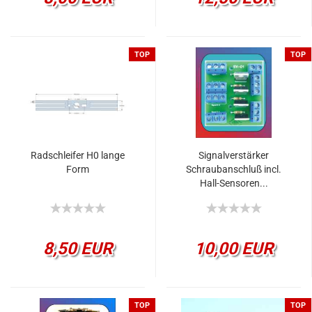
TOP
TOP
Radschleifer H0 lange
Signalverstärker
Form
Schraubanschluß incl.
Hall-Sensoren...
8,50 EUR
10,00 EUR
TOP
TOP