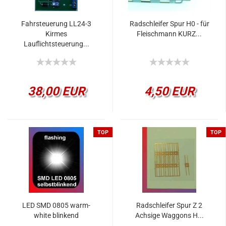
Fahrsteuerung LL24-3
Radschleifer Spur H0 - für
Kirmes
Fleischmann KURZ...
Lauflichtsteuerung...
38,00 EUR
4,50 EUR
TOP
TOP
LED SMD 0805 warm-
Radschleifer Spur Z 2
white blinkend
Achsige Waggons H...