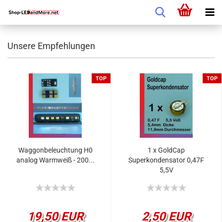
Unsere Empfehlungen
TOP
TOP
Waggonbeleuchtung H0
1 x GoldCap
analog Warmweiß - 200...
Superkondensator 0,47F
5,5V
19,50 EUR
2,50 EUR