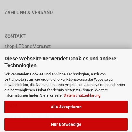
ZAHLUNG & VERSAND
KONTAKT
shop-LEDandMore.net
Diese Webseite verwendet Cookies und andere
solution p.p. Heinz Parpard
Technologien
Horstlooge 30
Wir verwenden Cookies und ähnliche Technologien, auch von
Drittanbietern, um die ordentliche Funktionsweise der Website zu
22359 Hamburg
gewährleisten, die Nutzung unseres Angebotes zu analysieren und Ihnen
ein bestmögliches Einkaufserlebnis bieten zu können. Weitere
Tel: +49 (0)40-24 88 34 72
Informationen finden Sie in unserer
Datenschutzerklärung
.
E-Mail:
Alle Akzeptieren
post@shop-LEDandMore.net
Nur Notwendige