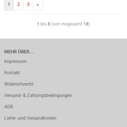
1
2
3
»
1
bis
8
(von insgesamt
18
)
MEHR ÜBER...
Impressum
Kontakt
Widerrufsrecht
Versand- & Zahlungsbedingungen
AGB
Liefer- und Versandkosten