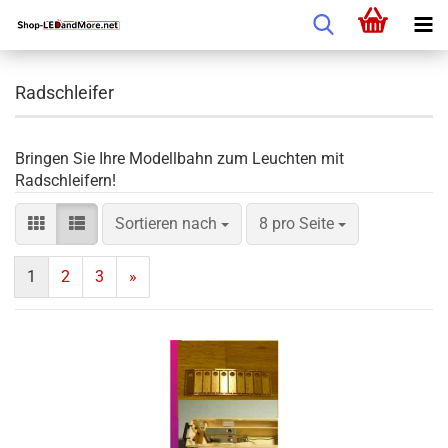
Radschleifer
Bringen Sie Ihre Modellbahn zum Leuchten mit
Radschleifern!
Sortieren nach
8 pro Seite
1
2
3
»