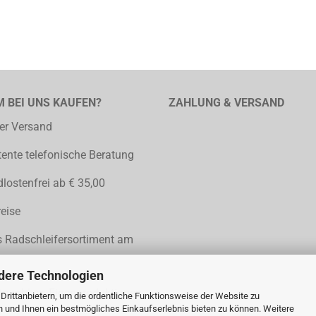
 BEI UNS KAUFEN?
ZAHLUNG & VERSAND
er Versand
nte telefonische Beratung
lostenfrei ab € 35,00
reise
 Radschleifersortiment am
dere Technologien
Anzahl an Eigenproduktionen
rittanbietern, um die ordentliche Funktionsweise der Website zu
n und Ihnen ein bestmögliches Einkaufserlebnis bieten zu können. Weitere