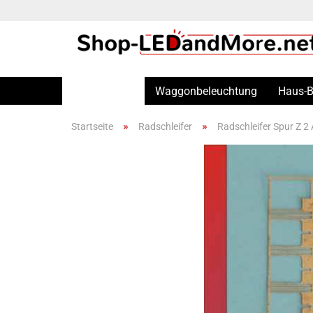
Radschleifer
Waggonbeleuchtung
Haus-B
»
»
Startseite
Radschleifer
Radschleifer Spur Z 2
Spur N
Spur H0
Spur TT
Spur Z