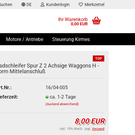
Suchen
DE
Kundenlogin
Merkzettel
Ihr Warenkorb
0,00 EUR
Motore / Antriebe
Steuerung Kirmes
TOP
adschleifer Spur Z 2 Achsige Waggons H -
orm Mittelanschluß
t.Nr.:
16/04-005
stellen
eferzeit:
ca. 1-2 Tage
t vergessen?
(Ausland abweichend)
8,00 EUR
inkl. 19% MwSt. zzgl.
Versand