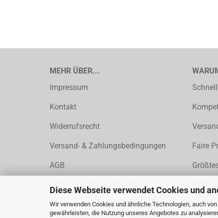
MEHR ÜBER...
WARUM
Impressum
Schnell
Kontakt
Kompete
Widerrufsrecht
Versand
Versand- & Zahlungsbedingungen
Faire P
AGB
Größtes
Markt
Liefer- und Versandkosten
Diese Webseite verwendet Cookies und an
Große 
Privatsphäre und Datenschutz
Wir verwenden Cookies und ähnliche Technologien, auch von D
gewährleisten, die Nutzung unseres Angebotes zu analysiere