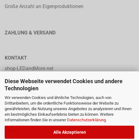
Große Anzahl an Eigenproduktionen
ZAHLUNG & VERSAND
KONTAKT
shop-LEDandMore.net
Diese Webseite verwendet Cookies und andere
solution p.p. Heinz Parpard
Technologien
Horstlooge 30
Wir verwenden Cookies und ähnliche Technologien, auch von
Drittanbietern, um die ordentliche Funktionsweise der Website zu
22359 Hamburg
gewährleisten, die Nutzung unseres Angebotes zu analysieren und Ihnen
ein bestmögliches Einkaufserlebnis bieten zu können. Weitere
Tel: +49 (0)40-24 88 34 72
Informationen finden Sie in unserer
Datenschutzerklärung
.
E-Mail:
Alle Akzeptieren