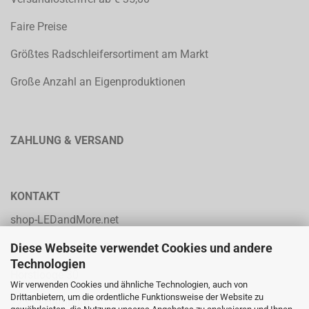
Faire Preise
Größtes Radschleifersortiment am Markt
Große Anzahl an Eigenproduktionen
ZAHLUNG & VERSAND
KONTAKT
shop-LEDandMore.net
Diese Webseite verwendet Cookies und andere
solution p.p. Heinz Parpard
Technologien
Horstlooge 30
Wir verwenden Cookies und ähnliche Technologien, auch von
Drittanbietern, um die ordentliche Funktionsweise der Website zu
22359 Hamburg